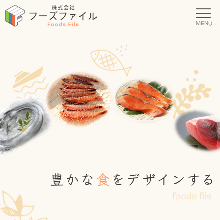
MENU
豊
か
な
食
を
デ
ザ
イ
ン
す
る
foods file