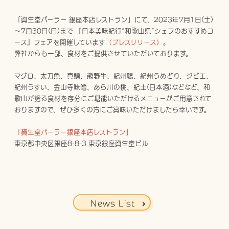
「資生堂パーラー 銀座本店レストラン」にて、2023年7月1日(土)
～7月30日(日)まで 『日本美味紀行“和歌山県”シェフのおすすめコ
ース』フェアを開催しています
（プレスリリース）
。

弊社からも一部、食材をご提供させていただいております。

マグロ、太刀魚、真鯛、熊野牛、紀州鴨、紀州うめどり、ジビエ、
紀州うすい、金山寺味噌、あら川の桃、紀土(日本酒)などなど、和
歌山が誇る食材を存分にご堪能いただけるメニューがご用意されて
おりますので、ぜひ多くの方にご賞味いただけましたら幸いです。

「資生堂パーラー銀座本店レストラン」
東京都中央区銀座8-8-3 東京銀座資生堂ビル
News List